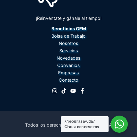
¡Reinvéntate y gánale al tiempo!
Beneficios GEM
Bolsa de Trabajo
Nosotros
Servicios
Novedades
Convenios
Empresas
Contacto
¿Necesitas ayuda?
Todos los derechos © 2026 GEM EDUCA
Chatea con nosotros