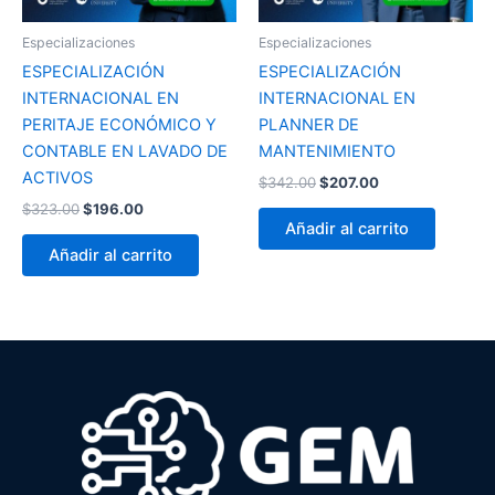
Especializaciones
Especializaciones
ESPECIALIZACIÓN
ESPECIALIZACIÓN
INTERNACIONAL EN
INTERNACIONAL EN
PERITAJE ECONÓMICO Y
PLANNER DE
CONTABLE EN LAVADO DE
MANTENIMIENTO
ACTIVOS
$
342.00
$
207.00
$
323.00
$
196.00
Añadir al carrito
Añadir al carrito