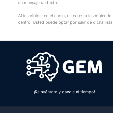
un mensaje de texto.
Al inscribirse en el curso, usted esta inscribien
centro. Usted puede optar por salir de dicha list
¡Reinvéntate y gánale al tiempo!