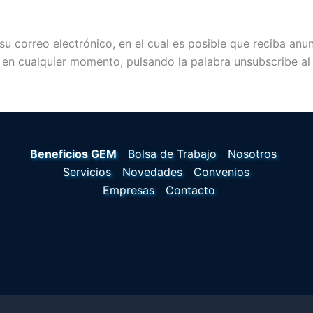
do su correo electrónico, en el cual es posible que reciba a
a en cualquier momento, pulsando la palabra unsubscribe al 
Beneficios GEM
Bolsa de Trabajo
Nosotros
Servicios
Novedades
Convenios
Empresas
Contacto