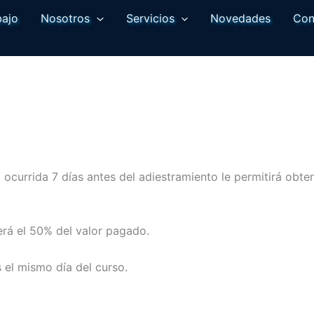
bajo
Nosotros
Servicios
Novedades
Con
 ocurrida 7 días antes del adiestramiento le permitirá obt
erá el 50% del valor pagado.
el mismo día del curso.